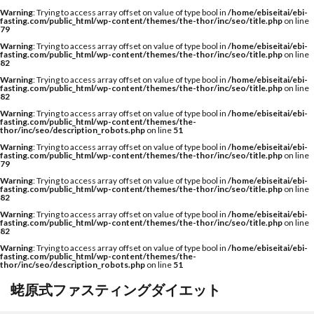
Warning
: Trying to access array offset on value of type bool in
/home/ebiseitai/ebi-
fasting.com/public_html/wp-content/themes/the-thor/inc/seo/title.php
on line
79
Warning
: Trying to access array offset on value of type bool in
/home/ebiseitai/ebi-
fasting.com/public_html/wp-content/themes/the-thor/inc/seo/title.php
on line
82
Warning
: Trying to access array offset on value of type bool in
/home/ebiseitai/ebi-
fasting.com/public_html/wp-content/themes/the-thor/inc/seo/title.php
on line
82
Warning
: Trying to access array offset on value of type bool in
/home/ebiseitai/ebi-
fasting.com/public_html/wp-content/themes/the-
thor/inc/seo/description_robots.php
on line
51
Warning
: Trying to access array offset on value of type bool in
/home/ebiseitai/ebi-
fasting.com/public_html/wp-content/themes/the-thor/inc/seo/title.php
on line
79
Warning
: Trying to access array offset on value of type bool in
/home/ebiseitai/ebi-
fasting.com/public_html/wp-content/themes/the-thor/inc/seo/title.php
on line
82
Warning
: Trying to access array offset on value of type bool in
/home/ebiseitai/ebi-
fasting.com/public_html/wp-content/themes/the-thor/inc/seo/title.php
on line
82
Warning
: Trying to access array offset on value of type bool in
/home/ebiseitai/ebi-
fasting.com/public_html/wp-content/themes/the-
thor/inc/seo/description_robots.php
on line
51
蛯原式ファスティングダイエット