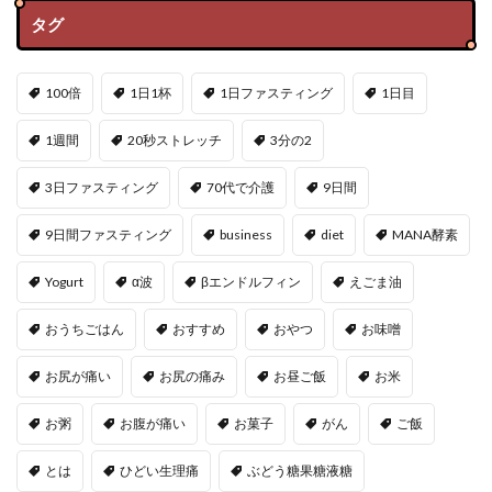
タグ
100倍
1日1杯
1日ファスティング
1日目
1週間
20秒ストレッチ
3分の2
3日ファスティング
70代で介護
9日間
9日間ファスティング
business
diet
MANA酵素
Yogurt
α波
βエンドルフィン
えごま油
おうちごはん
おすすめ
おやつ
お味噌
お尻が痛い
お尻の痛み
お昼ご飯
お米
お粥
お腹が痛い
お菓子
がん
ご飯
とは
ひどい生理痛
ぶどう糖果糖液糖