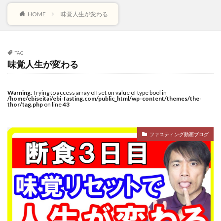
HOME
味覚人生が変わる
TAG
味覚人生が変わる
Warning
: Trying to access array offset on value of type bool in
/home/ebiseitai/ebi-fasting.com/public_html/wp-content/themes/the-
thor/tag.php
on line
43
ファスティング動画ブログ