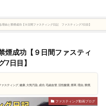
る理由と禁煙成功【９日間ファスティング日記 ファスティング7日目】
禁煙成功【９日間ファスティ
グ7日目】
ファスティング
,
健康
,
大気汚染
,
成功
,
毛細血管
,
活性酸素
,
煙草
,
理由
,
禁煙
,
ファスティング動画ブログ