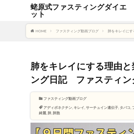
蛯原式ファスティングダイエ
ット
HOME
ファスティング動画ブログ
肺をキレイにす
肺をキレイにする理由と
ング日記 ファスティン
ファスティング動画ブログ
アディポネクチン
,
キレイ
,
サーチュイン遺伝子
,
タバコ
,
綺麗
,
肺
,
肺胞