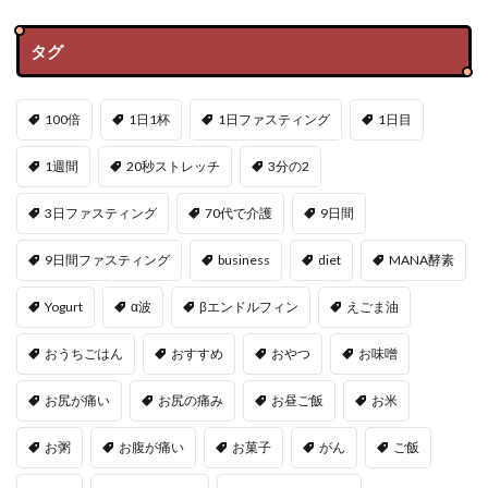
タグ
100倍
1日1杯
1日ファスティング
1日目
1週間
20秒ストレッチ
3分の2
3日ファスティング
70代で介護
9日間
9日間ファスティング
business
diet
MANA酵素
Yogurt
α波
βエンドルフィン
えごま油
おうちごはん
おすすめ
おやつ
お味噌
お尻が痛い
お尻の痛み
お昼ご飯
お米
お粥
お腹が痛い
お菓子
がん
ご飯