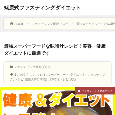
蛯原式ファスティングダイエット
HOME
ファスティング動画ブログ
最強スーパーフードな味噌
最強スーパーフードな味噌汁レシピ！美容・健康・
ダイエットに最適です
ファスティング動画ブログ
まごわやさしい
,
キレイ
,
スーパーフード
,
ダイエット
,
ファスティン
グ
,
レシピ
,
健康
,
味噌
,
味噌汁
,
味噌汁レシピ
,
美容
ファスティング動画ブログ