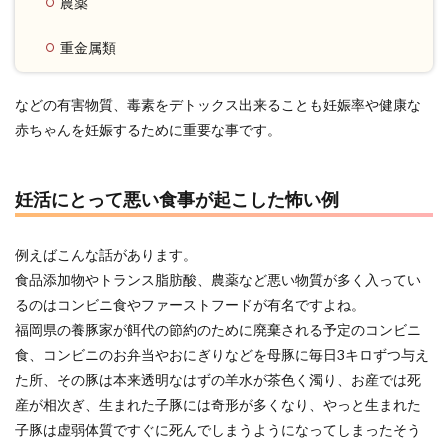
農薬
重金属類
などの有害物質、毒素をデトックス出来ることも妊娠率や健康な
赤ちゃんを妊娠するために重要な事です。
妊活にとって悪い食事が起こした怖い例
例えばこんな話があります。
食品添加物やトランス脂肪酸、農薬など悪い物質が多く入ってい
るのはコンビニ食やファーストフードが有名ですよね。
福岡県の養豚家が餌代の節約のために廃棄される予定のコンビニ
食、コンビニのお弁当やおにぎりなどを母豚に毎日3キロずつ与え
た所、その豚は本来透明なはずの羊水が茶色く濁り、お産では死
産が相次ぎ、生まれた子豚には奇形が多くなり、やっと生まれた
子豚は虚弱体質ですぐに死んでしまうようになってしまったそう