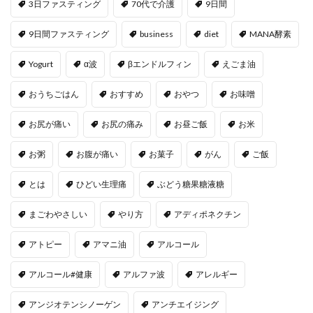
3日ファスティング
70代で介護
9日間
9日間ファスティング
business
diet
MANA酵素
Yogurt
α波
βエンドルフィン
えごま油
おうちごはん
おすすめ
おやつ
お味噌
お尻が痛い
お尻の痛み
お昼ご飯
お米
お粥
お腹が痛い
お菓子
がん
ご飯
とは
ひどい生理痛
ぶどう糖果糖液糖
まごわやさしい
やり方
アディポネクチン
アトピー
アマニ油
アルコール
アルコール#健康
アルファ波
アレルギー
アンジオテンシノーゲン
アンチエイジング