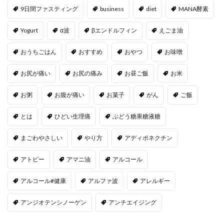
9日間ファスティング
business
diet
MANA酵素
Yogurt
α波
βエンドルフィン
えごま油
おうちごはん
おすすめ
おやつ
お味噌
お尻が痛い
お尻の痛み
お昼ご飯
お米
お粥
お腹が痛い
お菓子
がん
ご飯
とは
ひどい生理痛
ぶどう糖果糖液糖
まごわやさしい
やり方
アディポネクチン
アトピー
アマニ油
アルコール
アルコール#健康
アルファ波
アレルギー
アンジオテンシノーゲン
アンチエイジング