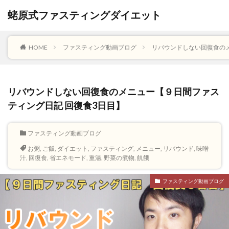
蛯原式ファスティングダイエット
HOME
ファスティング動画ブログ
リバウンドしない回復食のメ
リバウンドしない回復食のメニュー【９日間ファス
ティング日記 回復食3日目】
ファスティング動画ブログ
お粥
,
ご飯
,
ダイエット
,
ファスティング
,
メニュー
,
リバウンド
,
味噌
汁
,
回復食
,
省エネモード
,
重湯
,
野菜の煮物
,
飢餓
ファスティング動画ブログ